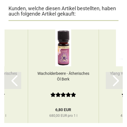
Kunden, welche diesen Artikel bestellten, haben
auch folgende Artikel gekauft:
Ätherisches
Wacholderbeere - Ätherisches
Ylang Yla
Öl Berk
So
R
6,80 EUR
o 1 l
680,00 EUR pro 1 l
450,