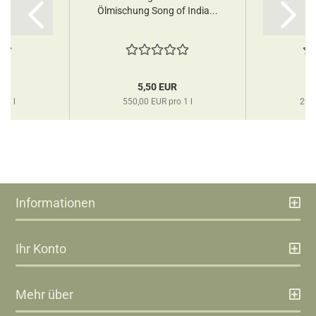
Ölmischung Song of India...
R
5,50 EUR
o 1 l
550,00 EUR pro 1 l
290,
Informationen
Ihr Konto
Mehr über