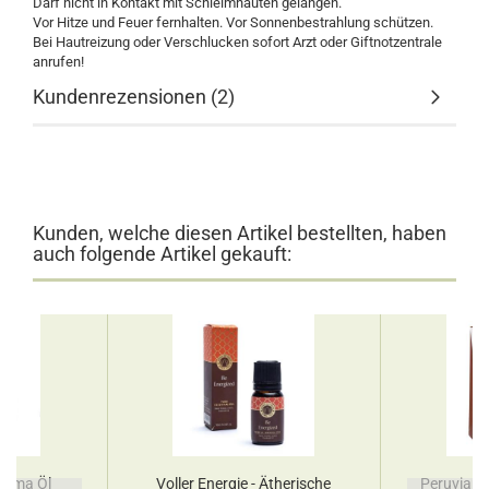
Darf nicht in Kontakt mit Schleimhäuten gelangen.
Vor Hitze und Feuer fernhalten. Vor Sonnenbestrahlung schützen.
Bei Hautreizung oder Verschlucken sofort Arzt oder Giftnotzentrale
anrufen!
Kundenrezensionen (2)
Kunden, welche diesen Artikel bestellten, haben
auch folgende Artikel gekauft:
roma Öl
Voller Energie - Ätherische
Peruvian 