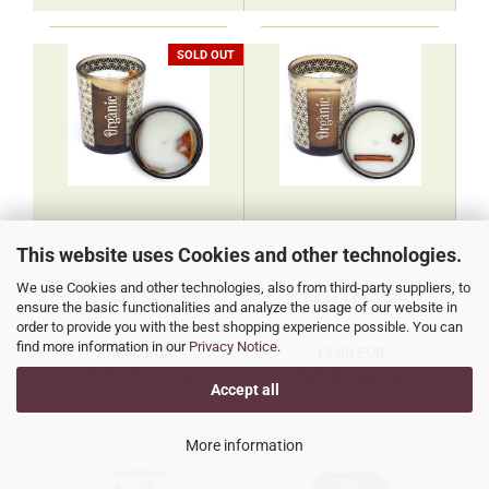
SOLD OUT
This website uses Cookies and other technologies.
We use Cookies and other technologies, also from third-party suppliers, to
ensure the basic functionalities and analyze the usage of our website in
order to provide you with the best shopping experience possible. You can
find more information in our
Privacy Notice
.
13,80 EUR
13,80 EUR
69,00 EUR per 1 kg
69,00 EUR per 1 kg
Accept all
More information